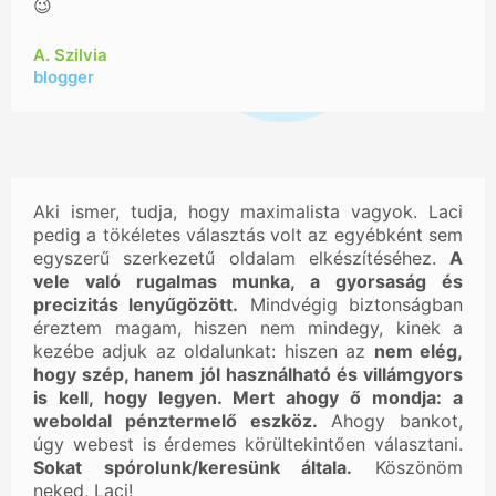
😉
A. Szilvia
blogger
Aki ismer, tudja, hogy maximalista vagyok. Laci
pedig a tökéletes választás volt az egyébként sem
egyszerű szerkezetű oldalam elkészítéséhez.
A
vele való rugalmas munka, a gyorsaság és
precizitás lenyűgözött.
Mindvégig biztonságban
éreztem magam, hiszen nem mindegy, kinek a
kezébe adjuk az oldalunkat: hiszen az
nem elég,
hogy szép, hanem jól használható és villámgyors
is kell, hogy legyen. Mert ahogy ő mondja: a
weboldal pénztermelő eszköz.
Ahogy bankot,
úgy webest is érdemes körültekintően választani.
Sokat spórolunk/keresünk általa.
Köszönöm
neked, Laci!