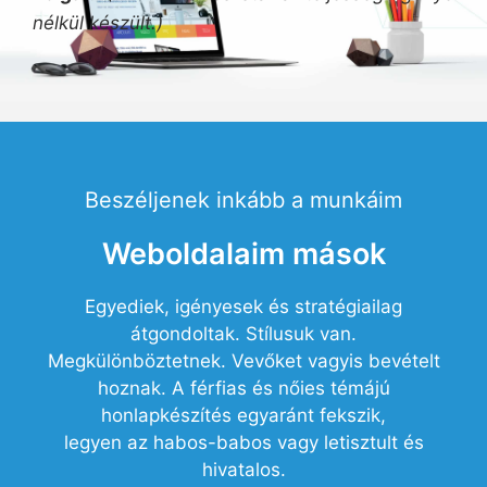
nélkül készült.)
Beszéljenek inkább a munkáim
Weboldalaim mások
Egyediek, igényesek és stratégiailag
átgondoltak. Stílusuk van.
Megkülönböztetnek. Vevőket vagyis bevételt
hoznak. A férfias és nőies témájú
honlapkészítés egyaránt fekszik,
legyen az habos-babos vagy letisztult és
hivatalos.