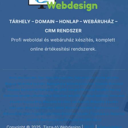
TÁRHELY – DOMAIN – HONLAP – WEBÁRUHÁZ –
CRM RENDSZER
Profi weboldal és webáruház készítés, komplett
online értékesítési rendszerek.
Weboldal készítés Eger
Weboldal készítés Debrecen
Weboldal készítés
Miskolc
Weboldal készítés Nyíregyháza
Weboldal készítés Szolnok
Weboldal
készítés Kecskemét
Weboldal készítés Szeged
Weboldal készítés Karcag
Weboldal készítés Mezőkövesd
Weboldal készítés Törökszentmiklós
Weboldal
készítés Kisújszállás
Weboldal készítés Jászberény
Weboldal készítés
Gyöngyös
Weboldal készítés Hatvan
Weboldal készítés Hajdúszoboszló
Weboldal készítés Hajdúböszörmény
Weboldal készítés Tiszaújváros
Weboldal
készítés Balmazújváros
Weboldal készítés Gyula
Copyright © 2025. Tisza-tó Webdesign |
ÁSZF
|
Adatvédelem