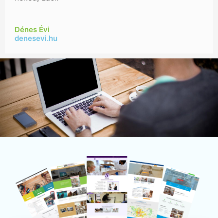
Dénes Évi
denesevi.hu