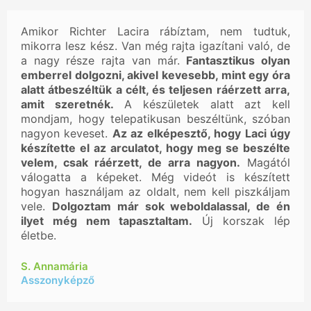
Amikor Richter Lacira rábíztam, nem tudtuk,
mikorra lesz kész. Van még rajta igazítani való, de
a nagy része rajta van már.
Fantasztikus olyan
emberrel dolgozni, akivel kevesebb, mint egy óra
alatt átbeszéltük a célt, és teljesen ráérzett arra,
amit szeretnék.
A készületek alatt azt kell
mondjam, hogy telepatikusan beszéltünk, szóban
nagyon keveset.
Az az elképesztő, hogy Laci úgy
készítette el az arculatot, hogy meg se beszélte
velem, csak ráérzett, de arra nagyon.
Magától
válogatta a képeket. Még videót is készített
hogyan használjam az oldalt, nem kell piszkáljam
vele.
Dolgoztam már sok weboldalassal, de én
ilyet még nem tapasztaltam.
Új korszak lép
életbe.
S. Annamária
Asszonyképző