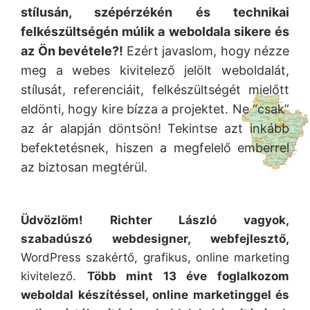
stílusán, szépérzékén és technikai
felkészültségén múlik a weboldala sikere és
az Ön bevétele?!
Ezért javaslom, hogy nézze
meg a webes kivitelező jelölt weboldalát,
stílusát, referenciáit, felkészültségét mielőtt
eldönti, hogy kire bízza a projektet. Ne “csak”
az ár alapján döntsön! Tekintse azt inkább
befektetésnek, hiszen a megfelelő emberrel
az biztosan megtérül.
Üdvözlöm! Richter László vagyok,
szabadúszó webdesigner, webfejlesztő,
WordPress szakértő, grafikus, online marketing
kivitelező.
Több mint 13 éve foglalkozom
weboldal készítéssel, online marketinggel és