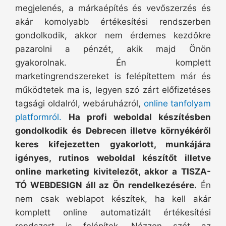
megjelenés, a márkaépítés és vevőszerzés és
akár komolyabb értékesítési rendszerben
gondolkodik, akkor nem érdemes kezdőkre
pazarolni a pénzét, akik majd Önön
gyakorolnak. Én komplett
marketingrendszereket is felépítettem már és
működtetek ma is, legyen szó zárt előfizetéses
tagsági oldalról, webáruházról,
online tanfolyam
platformról.
Ha profi weboldal készítésben
gondolkodik és Debrecen illetve környékéről
keres kifejezetten gyakorlott, munkájára
igényes, rutinos weboldal készítőt illetve
online marketing kivitelezőt, akkor a TISZA-
TÓ WEBDESIGN áll az Ön rendelkezésére.
Én
nem csak weblapot készítek, ha kell akár
komplett online automatizált értékesítési
rendszert is felépítek. Nézzen szét az