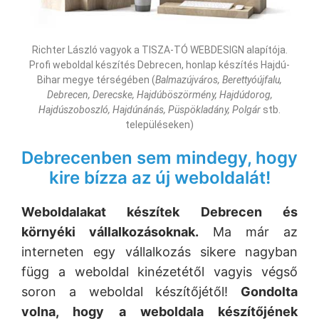
Richter László vagyok a TISZA-TÓ WEBDESIGN alapítója.
Profi weboldal készítés Debrecen, honlap készítés Hajdú-
Bihar megye térségében (
Balmazújváros, Berettyóújfalu,
Debrecen, Derecske, Hajdúböszörmény, Hajdúdorog,
Hajdúszoboszló, Hajdúnánás, Püspökladány, Polgár
stb.
településeken)
Debrecenben sem mindegy, hogy
kire bízza az új weboldalát!
Weboldalakat készítek Debrecen és
környéki vállalkozásoknak.
Ma már az
interneten egy vállalkozás sikere nagyban
függ a weboldal kinézetétől vagyis végső
soron a weboldal készítőjétől!
Gondolta
volna, hogy a
weboldala készítőjének