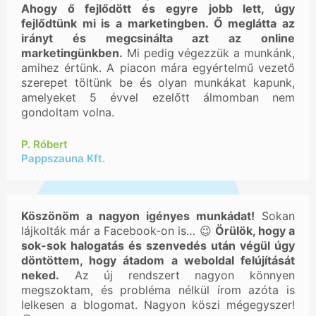
Ahogy ő fejlődött és egyre jobb lett, úgy
fejlődtünk mi is a marketingben. Ő meglátta az
irányt és megcsinálta azt az online
marketingünkben.
Mi pedig végezzük a munkánk,
amihez értünk. A piacon mára egyértelmű vezető
szerepet töltünk be és olyan munkákat kapunk,
amelyeket 5 évvel ezelőtt álmomban nem
gondoltam volna.
P. Róbert
Pappszauna Kft.
Köszönöm a nagyon igényes munkádat!
Sokan
lájkolták már a Facebook-on is… 😉
Örülök, hogy a
sok-sok halogatás és szenvedés után végül úgy
döntöttem, hogy átadom a weboldal felújítását
neked.
Az új rendszert nagyon könnyen
megszoktam, és probléma nélkül írom azóta is
lelkesen a blogomat. Nagyon köszi mégegyszer!