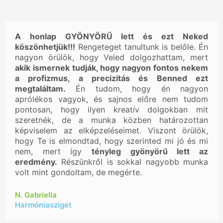
A honlap GYÖNYÖRŰ lett és ezt Neked
köszönhetjük!!!
Rengeteget tanultunk is belőle. Én
nagyon örülök, hogy Veled dolgozhattam, mert
akik ismernek tudják, hogy nagyon fontos nekem
a profizmus, a precizitás és Benned ezt
megtaláltam.
Én tudom, hogy én nagyon
aprólékos vagyok, és sajnos előre nem tudom
pontosan, hogy ilyen kreatív dolgokban mit
szeretnék, de a munka közben határozottan
képviselem az elképzeléseimet. Viszont örülök,
hogy Te is elmondtad, hogy szerinted mi jó és mi
nem, mert így
tényleg gyönyörű lett az
eredmény.
Részünkről is sokkal nagyobb munka
volt mint gondoltam, de megérte.
N. Gabriella
Harmóniasziget