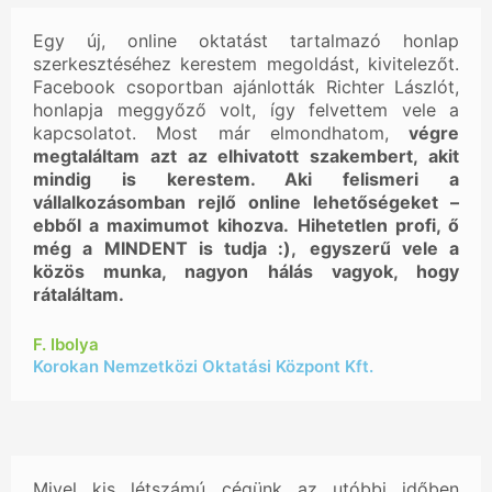
Egy új, online oktatást tartalmazó honlap
szerkesztéséhez kerestem megoldást, kivitelezőt.
Facebook csoportban ajánlották Richter Lászlót,
honlapja meggyőző volt, így felvettem vele a
kapcsolatot. Most már elmondhatom,
végre
megtaláltam azt az elhivatott szakembert, akit
mindig is kerestem. Aki felismeri a
vállalkozásomban rejlő online lehetőségeket –
ebből a maximumot kihozva.
Hihetetlen profi, ő
még a MINDENT is tudja :),
egyszerű vele a
közös munka, nagyon hálás vagyok, hogy
rátaláltam.
F. Ibolya
Korokan Nemzetközi Oktatási Központ Kft.
Mivel kis létszámú cégünk az utóbbi időben