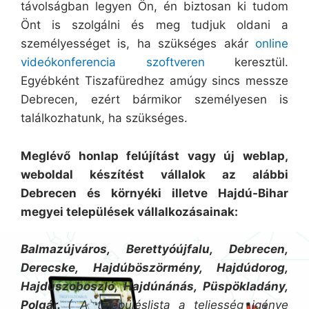
távolságban legyen Ön, én biztosan ki tudom
Önt is szolgálni és meg tudjuk oldani a
személyességet is, ha szükséges akár
online
videókonferencia szoftveren
keresztül.
Egyébként Tiszafüredhez amúgy sincs messze
Debrecen, ezért bármikor személyesen is
találkozhatunk, ha szükséges.
Meglévő honlap felújítást vagy új weblap,
weboldal készítést v
állalok az alábbi
Debrecen és környéki illetve Hajdú-Bihar
megyei települések vállalkozásainak:
Balmazújváros, Berettyóújfalu, Debrecen,
Derecske, Hajdúböszörmény, Hajdúdorog,
Hajdúszoboszló, Hajdúnánás, Püspökladány,
Polgár.
( A településlista a teljesség igénye