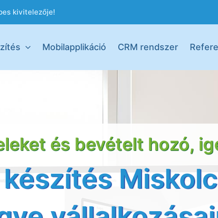
es kivitelezője!
zítés
Mobilapplikáció
CRM rendszer
Refere
leket és bevételt hozó, i
készítés Miskol
ye vállalkozása