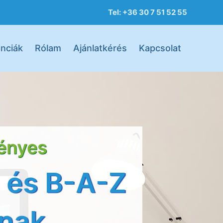
Tel: +36 30 7 51 52 55
nciák
Rólam
Ajánlatkérés
Kapcsolat
gényes
c és B-A-Z
inak