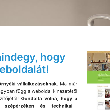
indegy, hogy
weboldalát!
rnyéki vállalkozásoknak.
Ma már
nagyban függ a weboldal kinézetétől
tőjétől!
Gondolta volna, hogy a
n, szépérzékén és technikai