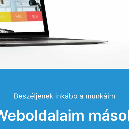
Beszéljenek inkább a munkáim
Weboldalaim máso