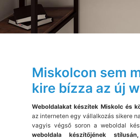
Miskolcon sem m
kire bízza az új 
Weboldalakat készítek Miskolc és kö
az interneten egy vállalkozás sikere 
vagyis végső soron a weboldal készí
weboldala készítőjének stílusá