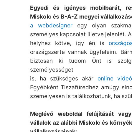
Egyedi és igényes mobilbarát, re
Miskolc és B-A-Z megyei vállalkozás
a webdesigner
egy olyan szakma,
személyes kapcsolat illetve jelenlét. 
helyhez kötve, így én is
országo
országszerte vannak ügyfeleim. Bár
biztosan ki tudom Önt is szol
személyességet
is, ha szükséges akár
online videó
Egyébként Tiszafüredhez amúgy sinc
személyesen is találkozhatunk, ha szü
Meglévő weboldal felújítását vag
v
állalok az alábbi Miskolc és környék
vállalkozásainak: