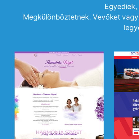
Egyediek, 
Megkülönböztetnek. Vevőket vagyis 
legy