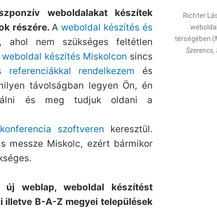
szponzív weboldalakat készítek
Richter Lá
ok részére.
A
weboldal készítés
és
weboldal
térségében (
 ahol nem szükséges feltétlen
Szerencs, 
A
weboldal készítés Miskolcon
sincs
s referenciákkal rendelkezem
és
milyen távolságban legyen Ön, én
gálni és meg tudjuk oldani a
konferencia szoftveren
keresztül.
s messze Miskolc, ezért bármikor
kséges.
y új weblap, weboldal készítést
i illetve B-A-Z megyei települések