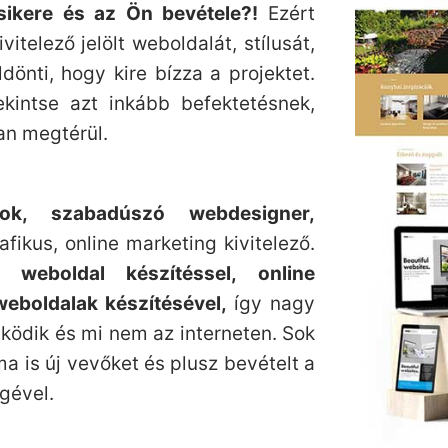
 sikere és az Ön bevétele?!
Ezért
telező jelölt weboldalát, stílusát,
ldönti, hogy kire bízza a projektet.
kintse azt inkább befektetésnek,
an megtérül.
ok, szabadúszó webdesigner,
fikus, online marketing kivitelező.
weboldal készítéssel, online
weboldalak készítésével,
így nagy
ödik és mi nem az interneten. Sok
 is új vevőket és plusz bevételt a
gével.