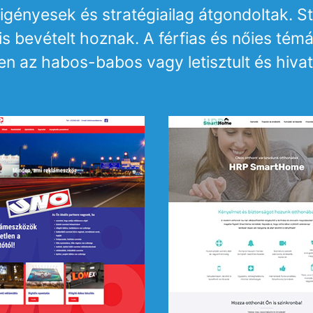
igényesek és stratégiailag átgondoltak. St
bevételt hoznak. A férfias és nőies témá
en az habos-babos vagy letisztult és hivat