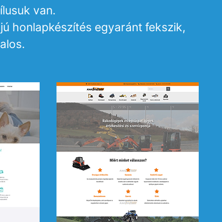
ílusuk van.
jú honlapkészítés egyaránt fekszik,
alos.