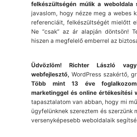
felkészültségén múlik a weboldala
javaslom, hogy nézze meg a webes kivi
referenciáit, felkészültségét mielőtt e
Ne “csak” az ár alapján döntsön! Te
hiszen a megfelelő emberrel az biztos
Üdvözlöm! Richter László vagy
webfejlesztő,
WordPress szakértő, gra
Több mint 13 éve foglalkozom 
marketinggel és online értékesítési 
tapasztalatom van abban, hogy mi műk
ügyfelünknek szereztem és szerzünk ma
versenyképesebb weboldalaik segítsé