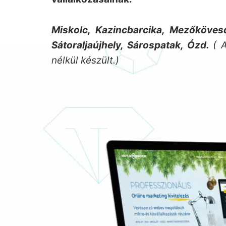
Miskolc, Kazincbarcika, Mezőkövesd
Sátoraljaújhely, Sárospatak, Ózd.
( 
nélkül készült.)